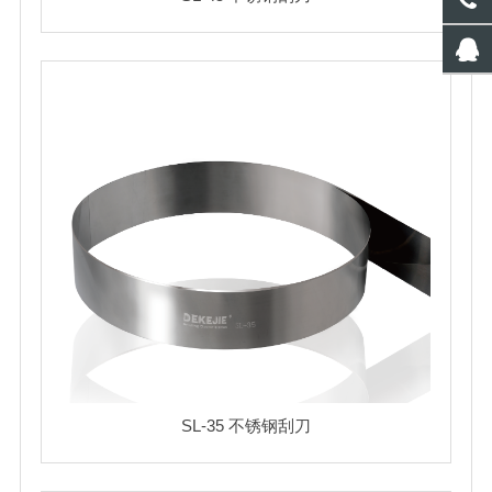
SL-35 不锈钢刮刀